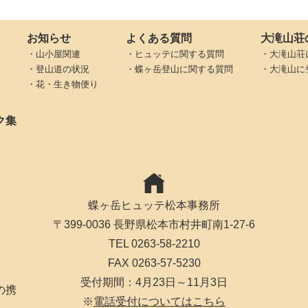
お知らせ
よくある質問
大滝山荘
・山小屋関連
・ヒュッテに関する質問
・大滝山荘
・登山道の状況
・蝶ヶ岳登山に関する質問
・大滝山に
・花・生き物便り
ク集
蝶ヶ岳ヒュッテ松本事務所
〒399-0036 長野県松本市村井町南1-27-6
TEL 0263-58-2210
FAX 0263-57-5230
受付期間：4月23日～11月3日
の携
※
電話受付についてはこちら