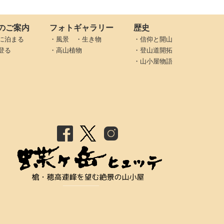
のご案内
フォトギャラリー
歴史
に泊まる
・風景 ・生き物
・信仰と開山
登る
・高山植物
・登山道開拓
・山小屋物語