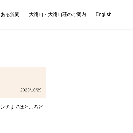
くある質問
大滝山・大滝山荘のご案内
English
2023/10/29
ベンチまではところど