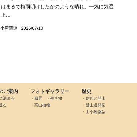
日はまるで梅雨明けしたかのような晴れ。一気に気温
も上…
山小屋関連
2026/07/10
のご案内
フォトギャラリー
歴史
に泊まる
・風景 ・生き物
・信仰と開山
登る
・高山植物
・登山道開拓
・山小屋物語