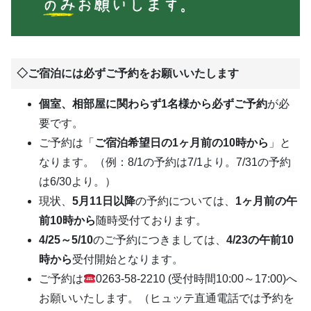
◇ご宿泊には必ずご予約をお願いいたします
個室、相部屋に関わらず1名様から必ずご予約
が必
要です。
ご予約は「
ご宿泊希望日の1ヶ月前の10時から
」と
なります。（例：8/1の予約は7/1より。7/31の予約
は6/30より。）
現状、
5月11日以降
の予約については、
1ヶ月前の午
前10時から
随時受付ております。
4/25～5/10
のご予約につきましては、
4/23の午前10
時から
受付開始となります。
ご予約は
0263-58-2210 (受付時間10:00～17:00)へ
お願いいたします。（ヒュッテ直通電話では予約を