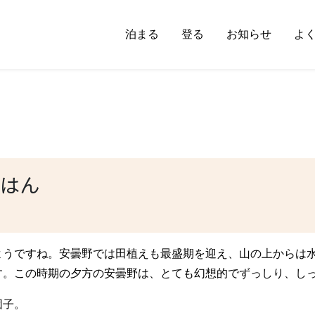
泊まる
登る
お知らせ
よ
はん
ようですね。安曇野では田植えも最盛期を迎え、山の上からは
す。この時期の夕方の安曇野は、とても幻想的でずっしり、し
団子。