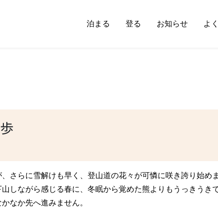
泊まる
登る
お知らせ
よ
歩
が、さらに雪解けも早く、登山道の花々が可憐に咲き誇り始め
下山しながら感じる春に、冬眠から覚めた熊よりもうっきうき
なかなか先へ進みません。