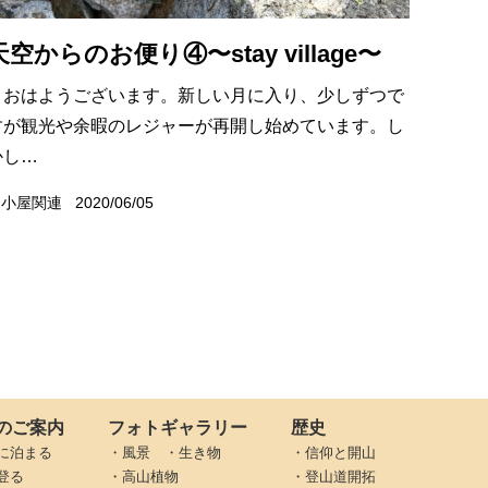
天空からのお便り④〜stay village〜
おはようございます。新しい月に入り、少しずつで
すが観光や余暇のレジャーが再開し始めています。し
かし…
山小屋関連
2020/06/05
のご案内
フォトギャラリー
歴史
に泊まる
・風景 ・生き物
・信仰と開山
登る
・高山植物
・登山道開拓