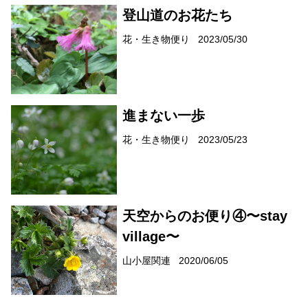
登山道のお花たち
花・生き物便り
2023/05/30
進まない一歩
花・生き物便り
2023/05/23
天空からのお便り④〜stay
village〜
山小屋関連
2020/06/05